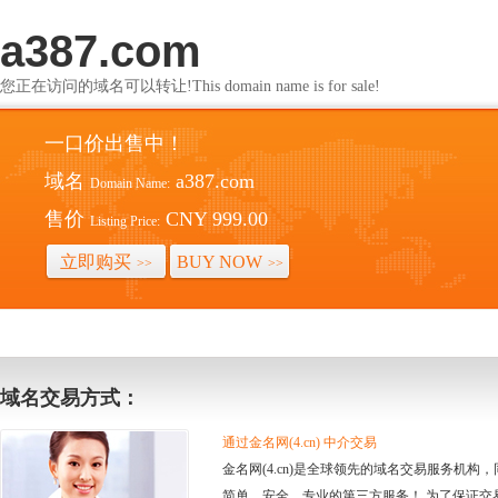
a387.com
您正在访问的域名可以转让!This domain name is for sale!
一口价出售中！
域名
a387.com
Domain Name:
售价
CNY 999.00
Listing Price:
立即购买
BUY NOW
>>
>>
域名交易方式：
通过金名网(4.cn) 中介交易
金名网(4.cn)是全球领先的域名交易服务机
简单、安全、专业的第三方服务！ 为了保证交