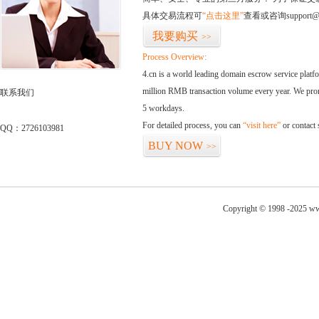
具体交易流程可
“点击这里”
查看或咨询support@
我要购买
>>
Process Overview:
4.cn is a world leading domain escrow service plat
million RMB transaction volume every year. We promi
联系我们
5 workdays.
For detailed process, you can
“visit here”
or contact
QQ：2726103981
BUY NOW
>>
Copyright © 1998 -2025 ww